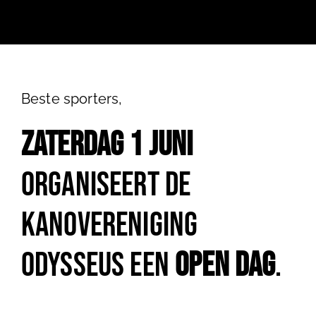
Ni
Co
Beste sporters,
Zaterdag 1 juni
Lid w
organiseert de
Fac
kanovereniging
Odysseus een
Open Dag
.