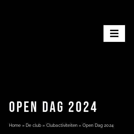
Ga
naar
inhoud
Togg
Navig
H
De
Open Dag 2024
Bij ons
Kal
Home
»
De club
»
Clubactiviteiten
»
Open Dag 2024