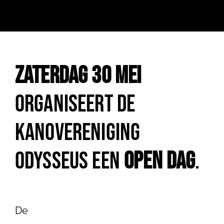
Ni
Co
Zaterdag 30 mei
Lid w
organiseert de
kanovereniging
Fac
Odysseus een
Open Dag
.
De