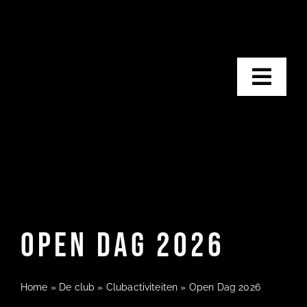
Ga
naar
inhoud
Togg
Navig
H
De
Open Dag 2026
Bij ons
Kal
Home
»
De club
»
Clubactiviteiten
»
Open Dag 2026