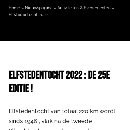
Home
»
Nieuwspagina
»
Activiteiten & Evenementen
»
Ni
Elfstedentocht 2022
Co
Lid w
Elfstedentocht 2022 : De 25e
Fac
editie !
Elfstedentocht van totaal 220 km wordt
sinds 1946 , vlak na de tweede